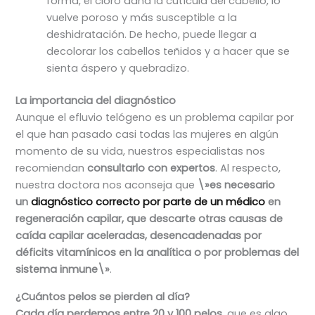
forma, el cloro daña la cutícula del cabello, lo
vuelve poroso y más susceptible a la
deshidratación. De hecho, puede llegar a
decolorar los cabellos teñidos y a hacer que se
sienta áspero y quebradizo.
La importancia del diagnóstico
Aunque el efluvio telógeno es un problema capilar por
el que han pasado casi todas las mujeres en algún
momento de su vida, nuestros especialistas nos
recomiendan
consultarlo con expertos
. Al respecto,
nuestra doctora nos aconseja que
\»es necesario
un
diagnóstico correcto por parte de un médico
en
regeneración capilar, que descarte otras causas de
caída capilar aceleradas, desencadenadas por
déficits vitamínicos en la analítica o por problemas del
sistema inmune\»
.
¿Cuántos pelos se pierden al día?
Cada día
perdemos entre 20 y 100 pelos
, que es algo