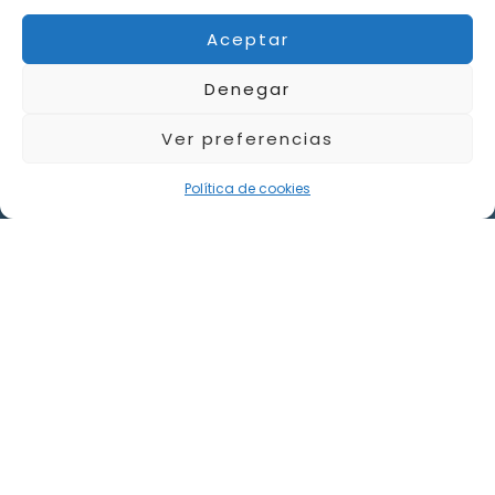
Aceptar
Denegar
Ver preferencias
Política de cookies
Implantes carga inmediata
Los implantes dentales permiten
recuperar dientes perdidos de forma fija y