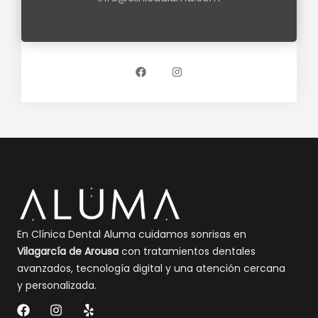
F
I
a
n
c
s
e
t
b
a
o
g
o
r
k
a
m
En Clínica Dental Aluma cuidamos sonrisas en
Vilagarcía de Arousa
con tratamientos dentales
avanzados, tecnología digital y una atención cercana
y personalizada.
F
I
Y