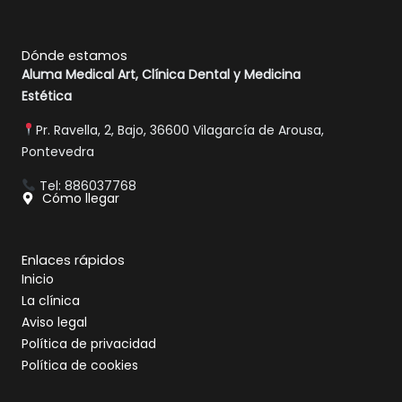
a
n
e
c
s
l
e
t
p
b
a
Dónde estamos
o
g
Aluma Medical Art, Clínica Dental y Medicina
o
r
Estética
k
a
m
Pr. Ravella, 2, Bajo, 36600 Vilagarcía de Arousa,
Pontevedra
Tel: 886037768
Cómo llegar
Enlaces rápidos
Inicio
La clínica
Aviso legal
Política de privacidad
Política de cookies