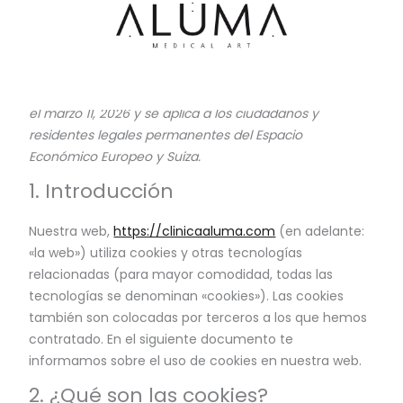
Ir
al
contenido
Consent
Consent
Consent
Consent
Consent
Consent
Consent
Consent
Consent
Consent
Consent
Consent
Consent
Consent
Consent
Consent
Consent
Estadística
Marketing
Esta política de cookies fue actualizada por última vez
to
to
to
to
to
to
to
to
to
to
to
to
to
to
to
to
to
el marzo 11, 2026 y se aplica a los ciudadanos y
service
service
service
service
service
service
service
service
service
service
service
service
service
service
service
service
service
residentes legales permanentes del Espacio
google-
google-
elementor
join.chat
wordpress
facebook
google-
pixelyoursite
google-
google-
complianz
wordfence
google-
google-
youtube
whatsapp
varios
Económico Europeo y Suiza.
adsense
recaptcha
ads
analytics
tag-
fonts
maps
1. Introducción
manager-
for-
Nuestra web,
https://clinicaaluma.com
(en adelante:
wordpress
«la web») utiliza cookies y otras tecnologías
relacionadas (para mayor comodidad, todas las
tecnologías se denominan «cookies»). Las cookies
también son colocadas por terceros a los que hemos
contratado. En el siguiente documento te
informamos sobre el uso de cookies en nuestra web.
2. ¿Qué son las cookies?