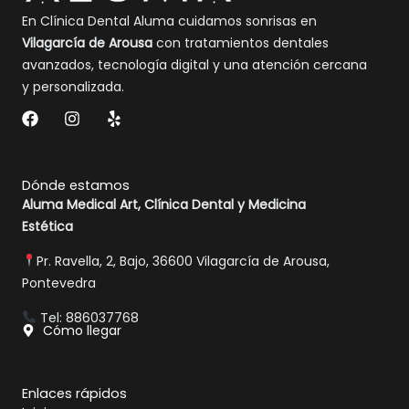
En Clínica Dental Aluma cuidamos sonrisas en
Vilagarcía de Arousa
con tratamientos dentales
avanzados, tecnología digital y una atención cercana
y personalizada.
F
I
Y
a
n
e
c
s
l
e
t
p
b
a
Dónde estamos
o
g
Aluma Medical Art, Clínica Dental y Medicina
o
r
Estética
k
a
m
Pr. Ravella, 2, Bajo, 36600 Vilagarcía de Arousa,
Pontevedra
Tel: 886037768
Cómo llegar
Enlaces rápidos