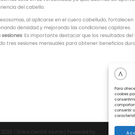
riencia del cabello:
s exosomas, al aplicarse en el cuero cabelludo, fortalecen 
onando densidad y mejorando las condiciones capilares.
s sesiones
: Es importante destacar que los resultados del
do tres sesiones mensuales para obtener beneficios dur
Para ofrec
cookies pa
consentimi
comportami
consentir o
característ
 2026 Clínica Dental Aluma | Powered by
Tema Astra par
Ac