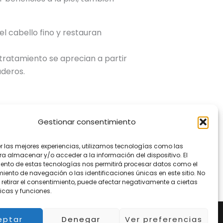
el cabello fino y restauran
 tratamiento se aprecian a partir
aderos.
Gestionar consentimiento
er las mejores experiencias, utilizamos tecnologías como las
ra almacenar y/o acceder a la información del dispositivo. El
Entrada siguiente
→
ento de estas tecnologías nos permitirá procesar datos como el
ento de navegación o las identificaciones únicas en este sitio. No
 retirar el consentimiento, puede afectar negativamente a ciertas
icas y funciones.
a WordPress
eptar
Denegar
Ver preferencias