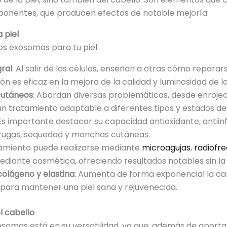
mponentes, que producen efectos de notable mejoría.
 piel
s exosomas para tu piel:
ral
: Al salir de las células, enseñan a otras cómo repara
ón es eficaz en la mejora de la calidad y luminosidad de la 
cutáneos
: Abordan diversas problemáticas, desde enrojec
un tratamiento adaptable a diferentes tipos y estados del
 Es importante destacar su capacidad antioxidante, antii
rugas, sequedad y manchas cutáneas.
atamiento puede realizarse mediante
microagujas
,
radiofr
ediante cosmética, ofreciendo resultados notables sin la
olágeno y elastina
: Aumenta de forma exponencial la can
s para mantener una piel sana y rejuvenecida.
l cabello
somas está en su versatilidad, ya que, además de aportar