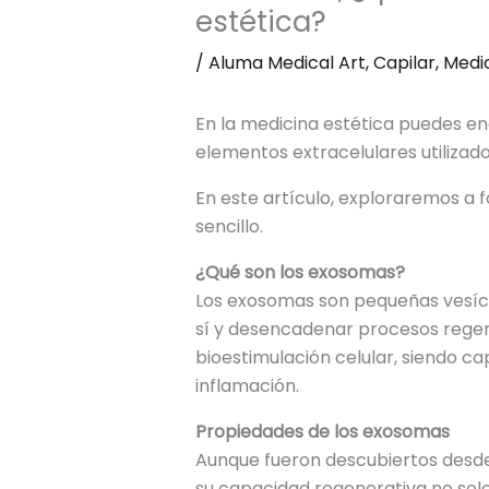
estética?
/
Aluma Medical Art
,
Capilar
,
Medic
En la medicina estética puedes e
elementos extracelulares utilizados
En este artículo, exploraremos a 
sencillo.
¿Qué son los exosomas?
Los exosomas son pequeñas vesícu
sí y desencadenar procesos regen
bioestimulación celular, siendo c
inflamación.
Propiedades de los exosomas
Aunque fueron descubiertos desde
su capacidad regenerativa no solo