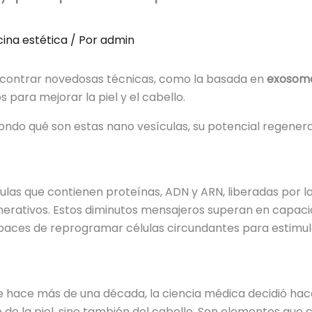
ina estética
/ Por
admin
ncontrar novedosas técnicas, como la basada en
exosom
 para mejorar la piel y el cabello.
fondo qué son estas nano vesículas, su potencial regener
las que contienen proteínas, ADN y ARN, liberadas por l
erativos. Estos diminutos mensajeros superan en capaci
apaces de reprogramar células circundantes para estimular
 hace más de una década, la ciencia médica decidió hac
 de la piel, sino también del cabello. Son elementos que 