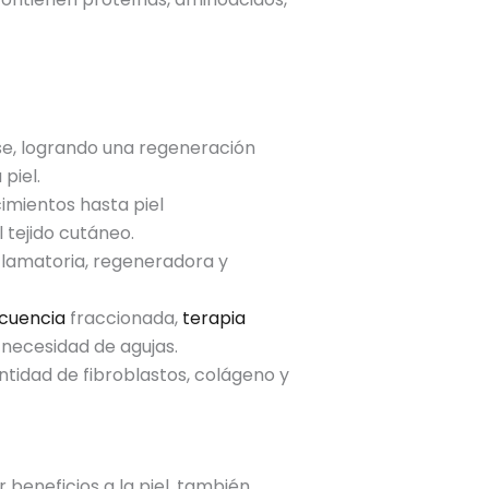
rse, logrando una regeneración
piel.
imientos hasta piel
 tejido cutáneo.
nflamatoria, regeneradora y
ecuencia
fraccionada,
terapia
 necesidad de agujas.
tidad de fibroblastos, colágeno y
 beneficios a la piel, también