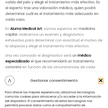
caída del pelo y elegir el tratamiento más efectivo.
Es
el experto tras una valoración médica, quien podrá
determinar cuál es el tratamiento más adecuado en
cada caso.
En
Aluma Medical Art
, somos expertos en
medicina
capilar
, realizamos un examen y diagnóstico
exhaustivo para determinar con exactitud el motivo de
la alopecia y elegir el tratamiento más efectivo.
Una vez conocido el diagnóstico será
un
médico
especializado
el que recomendará un tratamiento
concreto
en función de las circunstancias de cada
paciente.
Gestionar consentimiento
Si sufres
pérdida de cabello
, te animamos a que
pidas
cita
sin compromiso con uno de nuestros
Para ofrecer las mejores experiencias, utilizamos tecnologías
especialistas, que valorará tu caso y te indicará cuál
como las cookies para almacenar y/o acceder a la información
es la solución más acertada para que recuperes tu
del dispositivo. El consentimiento de estas tecnologías nos
imagen y te sientas mejor.
permitirá procesar datos como el comportamiento de