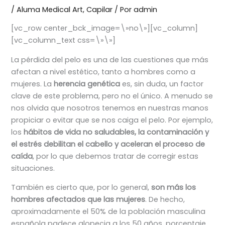
/
Aluma Medical Art
,
Capilar
/ Por
admin
[vc_row center_bck_image=\»no\»][vc_column]
[vc_column_text css=\»\»]
La pérdida del pelo es una de las cuestiones que más
afectan a nivel estético, tanto a hombres como a
mujeres. La
herencia genética
es, sin duda, un factor
clave de este problema, pero no el único. A menudo se
nos olvida que nosotros tenemos en nuestras manos
propiciar o evitar que se nos caiga el pelo. Por ejemplo,
los
hábitos de vida no saludables, la contaminación y
el estrés debilitan el cabello y aceleran el proceso de
caída
, por lo que debemos tratar de corregir estas
situaciones.
También es cierto que, por lo general,
son más los
hombres afectados que las mujeres
. De hecho,
aproximadamente el 50% de la población masculina
española padece alopecia a los 50 años, porcentaje