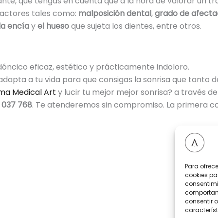
tante, que tengas en cuenta que a la hora de valorar un 
factores tales como:
malposición dental
,
grado de afecta
la encía
y
el hueso
que sujeta los dientes, entre otros.
dóncico eficaz, estético y prácticamente indoloro.
dapta a tu vida para que consigas la sonrisa que tanto de
ma Medical Art
y lucir tu mejor mejor sonrisa? a través d
 037 768
. Te atenderemos sin compromiso. La primera co
Para ofrec
cookies pa
consentimi
comportami
consentir o
característ