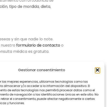
tratamiento con ortodoncia se
ción
,
tipo de mordida
,
dieta
,
seas y sin que nadie lo note.
e nuestro
formulario de contacto
o
nsulta médica es gratuita.
Gestionar consentimiento
er las mejores experiencias, utilizamos tecnologías como las
ra almacenar y/o acceder a la información del dispositivo. El
Entrada siguiente
→
ento de estas tecnologías nos permitirá procesar datos como el
ento de navegación o las identificaciones únicas en este sitio. No
 retirar el consentimiento, puede afectar negativamente a ciertas
icas y funciones.