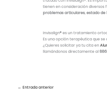
tratado con Invisialign®. Es impor
tienen en consideración diversos 
problemas articulares
,
estado de 
Invisalign® es un tratamiento orto
Es una opción terapéutica que se a
¿Quieres solicitar ya tu cita en
Alu
llamándonos directamente al
886
←
Entrada anterior