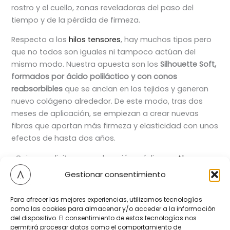
rostro y el cuello, zonas reveladoras del paso del
tiempo y de la pérdida de firmeza.
Respecto a los
hilos tensores
, hay muchos tipos pero
que no todos son iguales ni tampoco actúan del
mismo modo. Nuestra apuesta son los
Silhouette Soft,
formados por ácido poliláctico y con conos
reabsorbibles
que se anclan en los tejidos y generan
nuevo colágeno alrededor. De este modo, tras dos
meses de aplicación, se empiezan a crear nuevas
fibras que aportan más firmeza y elasticidad con unos
efectos de hasta dos años.
¿Quieres solicitar una valoración médica en
Aluma
Medical Art
? ¿Quieres saber más? ¿Resolver dudas? a
Gestionar consentimiento
través de nuestro
formulario de contacto
o
llamándonos directamente al
886 037 768
.
Para ofrecer las mejores experiencias, utilizamos tecnologías
como las cookies para almacenar y/o acceder a la información
Te atenderemos sin compromiso. La primera consulta
del dispositivo. El consentimiento de estas tecnologías nos
médica es gratuita.
permitirá procesar datos como el comportamiento de