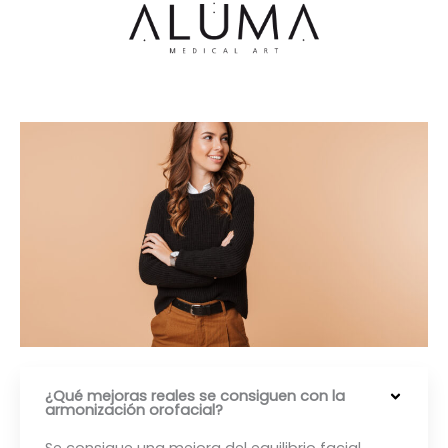
Ir
al
contenido
¿Qué mejoras reales se consiguen con la
armonización orofacial?
Se consigue una mejora del equilibrio facial,