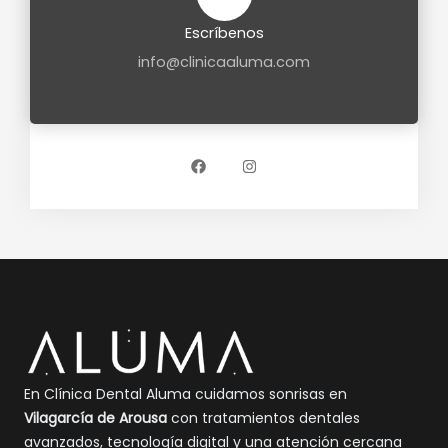
Escríbenos
info@clinicaaluma.com
F
I
a
n
c
s
e
t
b
a
o
g
o
r
k
a
m
En Clínica Dental Aluma cuidamos sonrisas en
Vilagarcía de Arousa
con tratamientos dentales
avanzados, tecnología digital y una atención cercana