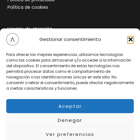
Política de cookies
Horario de atención
Gestionar consentimiento
Lunes a jueves
10:00 – 14:00 · 16:00 – 20:00
Para ofrecer las mejores experiencias, utilizamos tecnologías
como las cookies para almacenar y/o acceder a la información
del dispositivo. El consentimiento de estas tecnologías nos
Viernes
permitirá procesar datos como el comportamiento de
10:00 – 14:00
navegación o las identificaciones únicas en este sitio. No
consentir o retirar el consentimiento, puede afectar negativamente
RESERVAR CITA
a ciertas características y funciones.
Aceptar
Denegar
Copyright © 2026 Clínica Dental Aluma
Ver preferencias
N.R.S.: C-36-003074