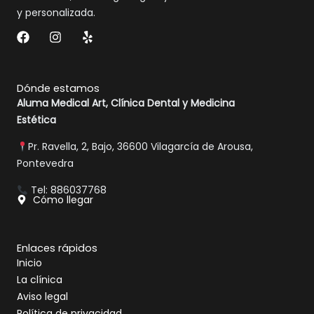
y personalizada.
F
I
Y
a
n
e
c
s
l
e
t
p
b
a
Dónde estamos
o
g
Aluma Medical Art, Clínica Dental y Medicina
o
r
Estética
k
a
m
Pr. Ravella, 2, Bajo, 36600 Vilagarcía de Arousa,
Pontevedra
Tel: 886037768
Cómo llegar
Enlaces rápidos
Inicio
La clínica
Aviso legal
Política de privacidad