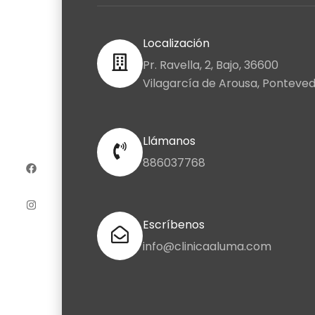
Localización
Pr. Ravella, 2, Bajo, 36600
Vilagarcía de Arousa, Ponteve
Llámanos
F
I
a
n
c
s
886037768
e
t
b
a
o
g
o
r
k
a
Escríbenos
m
info@clinicaaluma.com