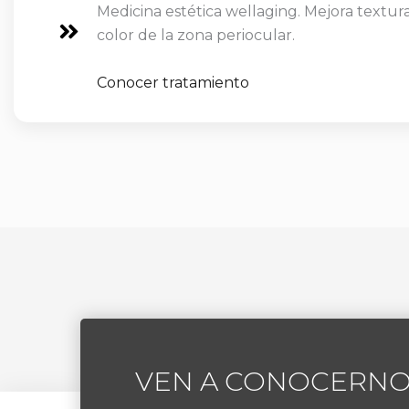
Medicina estética wellaging. Mejora textura
color de la zona periocular.
Conocer tratamiento
VEN A CONOCERN