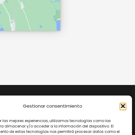
Gestionar consentimiento
Horario de atención
er las mejores experiencias, utilizamos tecnologías como las
Lunes a jueves
ra almacenar y/o acceder a la información del dispositivo. El
ento de estas tecnologías nos permitirá procesar datos como el
10:00 – 14:00 · 16:00 – 20:00