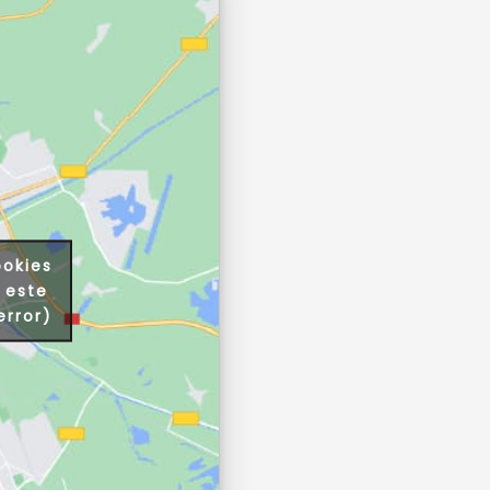
ookies
 este
error)