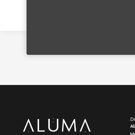
D
Al
Me