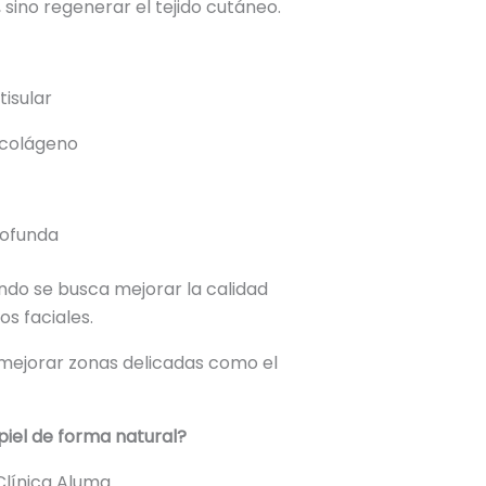
 sino regenerar el tejido cutáneo.
isular
 colágeno
rofunda
do se busca mejorar la calidad
os faciales.
mejorar zonas delicadas como el
piel de forma natural?
 Clínica Aluma