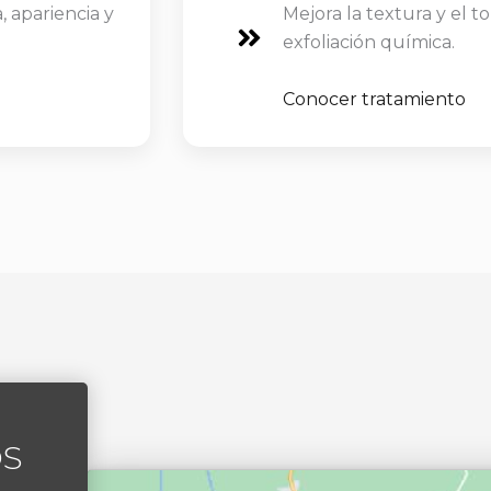
, apariencia y
Mejora la textura y el t
exfoliación química.
Conocer tratamiento
OS