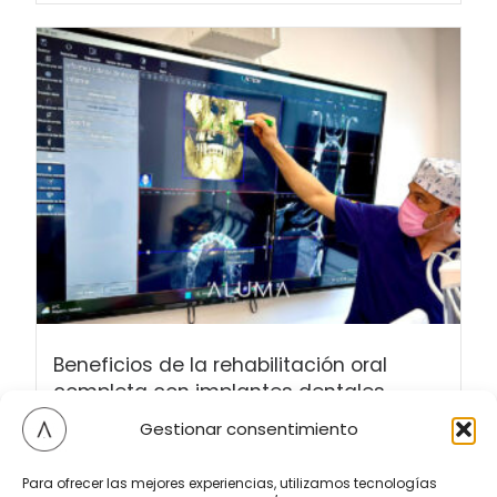
Beneficios de la rehabilitación oral
completa con implantes dentales
La pérdida de dientes supone problemas
Gestionar consentimiento
relacionados con la masticación...
Leer más
Para ofrecer las mejores experiencias, utilizamos tecnologías