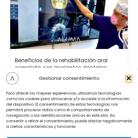
Beneficios de la rehabilitación oral
completa con implantes dentales
La pérdida de dientes supone problemas
Gestionar consentimiento
relacionados con la masticación...
Leer más
Para ofrecer las mejores experiencias, utilizamos tecnologías
como las cookies para almacenar y/o acceder a la información
enero 23, 2025
del dispositivo. El consentimiento de estas tecnologías nos
permitirá procesar datos como el comportamiento de
navegación o las identificaciones únicas en este sitio. No
consentir o retirar el consentimiento, puede afectar negativamente
a ciertas características y funciones.
←
Entrada anterior